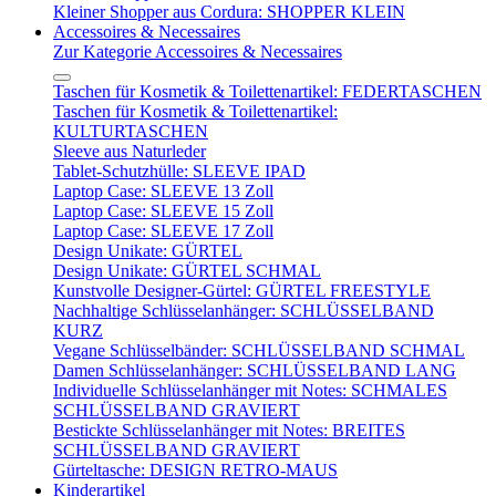
Kleiner Shopper aus Cordura: SHOPPER KLEIN
Accessoires & Necessaires
Zur Kategorie Accessoires & Necessaires
Taschen für Kosmetik & Toilettenartikel: FEDERTASCHEN
Taschen für Kosmetik & Toilettenartikel:
KULTURTASCHEN
Sleeve aus Naturleder
Tablet-Schutzhülle: SLEEVE IPAD
Laptop Case: SLEEVE 13 Zoll
Laptop Case: SLEEVE 15 Zoll
Laptop Case: SLEEVE 17 Zoll
Design Unikate: GÜRTEL
Design Unikate: GÜRTEL SCHMAL
Kunstvolle Designer-Gürtel: GÜRTEL FREESTYLE
Nachhaltige Schlüsselanhänger: SCHLÜSSELBAND
KURZ
Vegane Schlüsselbänder: SCHLÜSSELBAND SCHMAL
Damen Schlüsselanhänger: SCHLÜSSELBAND LANG
Individuelle Schlüsselanhänger mit Notes: SCHMALES
SCHLÜSSELBAND GRAVIERT
Bestickte Schlüsselanhänger mit Notes: BREITES
SCHLÜSSELBAND GRAVIERT
Gürteltasche: DESIGN RETRO-MAUS
Kinderartikel