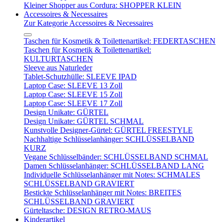
Kleiner Shopper aus Cordura: SHOPPER KLEIN
Accessoires & Necessaires
Zur Kategorie Accessoires & Necessaires
Taschen für Kosmetik & Toilettenartikel: FEDERTASCHEN
Taschen für Kosmetik & Toilettenartikel:
KULTURTASCHEN
Sleeve aus Naturleder
Tablet-Schutzhülle: SLEEVE IPAD
Laptop Case: SLEEVE 13 Zoll
Laptop Case: SLEEVE 15 Zoll
Laptop Case: SLEEVE 17 Zoll
Design Unikate: GÜRTEL
Design Unikate: GÜRTEL SCHMAL
Kunstvolle Designer-Gürtel: GÜRTEL FREESTYLE
Nachhaltige Schlüsselanhänger: SCHLÜSSELBAND
KURZ
Vegane Schlüsselbänder: SCHLÜSSELBAND SCHMAL
Damen Schlüsselanhänger: SCHLÜSSELBAND LANG
Individuelle Schlüsselanhänger mit Notes: SCHMALES
SCHLÜSSELBAND GRAVIERT
Bestickte Schlüsselanhänger mit Notes: BREITES
SCHLÜSSELBAND GRAVIERT
Gürteltasche: DESIGN RETRO-MAUS
Kinderartikel