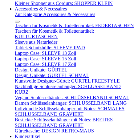
Kleiner Shopper aus Cordura: SHOPPER KLEIN
Accessoires & Necessaires
Zur Kategorie Accessoires & Necessaires
Taschen für Kosmetik & Toilettenartikel: FEDERTASCHEN
Taschen für Kosmetik & Toilettenartikel:
KULTURTASCHEN
Sleeve aus Naturleder
Tablet-Schutzhülle: SLEEVE IPAD
Laptop Case: SLEEVE 13 Zoll
Laptop Case: SLEEVE 15 Zoll
Laptop Case: SLEEVE 17 Zoll
Design Unikate: GÜRTEL
Design Unikate: GÜRTEL SCHMAL
Kunstvolle Designer-Gürtel: GÜRTEL FREESTYLE
Nachhaltige Schlüsselanhänger: SCHLÜSSELBAND
KURZ
Vegane Schlüsselbänder: SCHLÜSSELBAND SCHMAL
Damen Schlüsselanhänger: SCHLÜSSELBAND LANG
Individuelle Schlüsselanhänger mit Notes: SCHMALES
SCHLÜSSELBAND GRAVIERT
Bestickte Schlüsselanhänger mit Notes: BREITES
SCHLÜSSELBAND GRAVIERT
Gürteltasche: DESIGN RETRO-MAUS
Kinderartikel