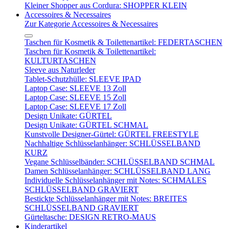
Kleiner Shopper aus Cordura: SHOPPER KLEIN
Accessoires & Necessaires
Zur Kategorie Accessoires & Necessaires
Taschen für Kosmetik & Toilettenartikel: FEDERTASCHEN
Taschen für Kosmetik & Toilettenartikel:
KULTURTASCHEN
Sleeve aus Naturleder
Tablet-Schutzhülle: SLEEVE IPAD
Laptop Case: SLEEVE 13 Zoll
Laptop Case: SLEEVE 15 Zoll
Laptop Case: SLEEVE 17 Zoll
Design Unikate: GÜRTEL
Design Unikate: GÜRTEL SCHMAL
Kunstvolle Designer-Gürtel: GÜRTEL FREESTYLE
Nachhaltige Schlüsselanhänger: SCHLÜSSELBAND
KURZ
Vegane Schlüsselbänder: SCHLÜSSELBAND SCHMAL
Damen Schlüsselanhänger: SCHLÜSSELBAND LANG
Individuelle Schlüsselanhänger mit Notes: SCHMALES
SCHLÜSSELBAND GRAVIERT
Bestickte Schlüsselanhänger mit Notes: BREITES
SCHLÜSSELBAND GRAVIERT
Gürteltasche: DESIGN RETRO-MAUS
Kinderartikel