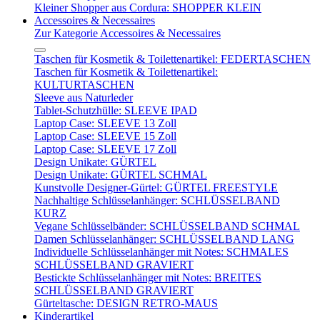
Kleiner Shopper aus Cordura: SHOPPER KLEIN
Accessoires & Necessaires
Zur Kategorie Accessoires & Necessaires
Taschen für Kosmetik & Toilettenartikel: FEDERTASCHEN
Taschen für Kosmetik & Toilettenartikel:
KULTURTASCHEN
Sleeve aus Naturleder
Tablet-Schutzhülle: SLEEVE IPAD
Laptop Case: SLEEVE 13 Zoll
Laptop Case: SLEEVE 15 Zoll
Laptop Case: SLEEVE 17 Zoll
Design Unikate: GÜRTEL
Design Unikate: GÜRTEL SCHMAL
Kunstvolle Designer-Gürtel: GÜRTEL FREESTYLE
Nachhaltige Schlüsselanhänger: SCHLÜSSELBAND
KURZ
Vegane Schlüsselbänder: SCHLÜSSELBAND SCHMAL
Damen Schlüsselanhänger: SCHLÜSSELBAND LANG
Individuelle Schlüsselanhänger mit Notes: SCHMALES
SCHLÜSSELBAND GRAVIERT
Bestickte Schlüsselanhänger mit Notes: BREITES
SCHLÜSSELBAND GRAVIERT
Gürteltasche: DESIGN RETRO-MAUS
Kinderartikel