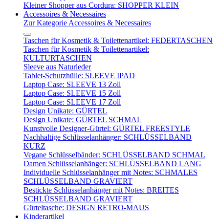
Kleiner Shopper aus Cordura: SHOPPER KLEIN
Accessoires & Necessaires
Zur Kategorie Accessoires & Necessaires
Taschen für Kosmetik & Toilettenartikel: FEDERTASCHEN
Taschen für Kosmetik & Toilettenartikel:
KULTURTASCHEN
Sleeve aus Naturleder
Tablet-Schutzhülle: SLEEVE IPAD
Laptop Case: SLEEVE 13 Zoll
Laptop Case: SLEEVE 15 Zoll
Laptop Case: SLEEVE 17 Zoll
Design Unikate: GÜRTEL
Design Unikate: GÜRTEL SCHMAL
Kunstvolle Designer-Gürtel: GÜRTEL FREESTYLE
Nachhaltige Schlüsselanhänger: SCHLÜSSELBAND
KURZ
Vegane Schlüsselbänder: SCHLÜSSELBAND SCHMAL
Damen Schlüsselanhänger: SCHLÜSSELBAND LANG
Individuelle Schlüsselanhänger mit Notes: SCHMALES
SCHLÜSSELBAND GRAVIERT
Bestickte Schlüsselanhänger mit Notes: BREITES
SCHLÜSSELBAND GRAVIERT
Gürteltasche: DESIGN RETRO-MAUS
Kinderartikel