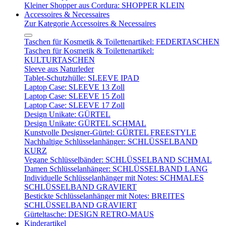
Kleiner Shopper aus Cordura: SHOPPER KLEIN
Accessoires & Necessaires
Zur Kategorie Accessoires & Necessaires
Taschen für Kosmetik & Toilettenartikel: FEDERTASCHEN
Taschen für Kosmetik & Toilettenartikel:
KULTURTASCHEN
Sleeve aus Naturleder
Tablet-Schutzhülle: SLEEVE IPAD
Laptop Case: SLEEVE 13 Zoll
Laptop Case: SLEEVE 15 Zoll
Laptop Case: SLEEVE 17 Zoll
Design Unikate: GÜRTEL
Design Unikate: GÜRTEL SCHMAL
Kunstvolle Designer-Gürtel: GÜRTEL FREESTYLE
Nachhaltige Schlüsselanhänger: SCHLÜSSELBAND
KURZ
Vegane Schlüsselbänder: SCHLÜSSELBAND SCHMAL
Damen Schlüsselanhänger: SCHLÜSSELBAND LANG
Individuelle Schlüsselanhänger mit Notes: SCHMALES
SCHLÜSSELBAND GRAVIERT
Bestickte Schlüsselanhänger mit Notes: BREITES
SCHLÜSSELBAND GRAVIERT
Gürteltasche: DESIGN RETRO-MAUS
Kinderartikel