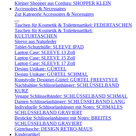
Kleiner Shopper aus Cordura: SHOPPER KLEIN
Accessoires & Necessaires
Zur Kategorie Accessoires & Necessaires
Taschen für Kosmetik & Toilettenartikel: FEDERTASCHEN
Taschen für Kosmetik & Toilettenartikel:
KULTURTASCHEN
Sleeve aus Naturleder
Tablet-Schutzhülle: SLEEVE IPAD
Laptop Case: SLEEVE 13 Zoll
Laptop Case: SLEEVE 15 Zoll
Laptop Case: SLEEVE 17 Zoll
Design Unikate: GÜRTEL
Design Unikate: GÜRTEL SCHMAL
Kunstvolle Designer-Gürtel: GÜRTEL FREESTYLE
Nachhaltige Schlüsselanhänger: SCHLÜSSELBAND
KURZ
Vegane Schlüsselbänder: SCHLÜSSELBAND SCHMAL
Damen Schlüsselanhänger: SCHLÜSSELBAND LANG
Individuelle Schlüsselanhänger mit Notes: SCHMALES
SCHLÜSSELBAND GRAVIERT
Bestickte Schlüsselanhänger mit Notes: BREITES
SCHLÜSSELBAND GRAVIERT
Gürteltasche: DESIGN RETRO-MAUS
Kinderartikel