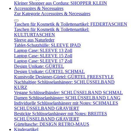
Kleiner Shopper aus Cordura: SHOPPER KLEIN
Accessoires & Necessaires
Zur Kategorie Accessoires & Necessaires
Taschen für Kosmetik & Toilettenartikel: FEDERTASCHEN
Taschen für Kosmetik & Toilettenartikel:
KULTURTASCHEN
Sleeve aus Naturleder
Tablet-Schutzhülle: SLEEVE IPAD
Laptop Case: SLEEVE 13 Zoll
Laptop Case: SLEEVE 15 Zoll
Laptop Case: SLEEVE 17 Zoll
Design Unikate: GÜRTEL
Design Unikate: GÜRTEL SCHMAL
Kunstvolle Designer-Gürtel: GÜRTEL FREESTYLE
Nachhaltige Schlüsselanhänger: SCHLÜSSELBAND
KURZ
Vegane Schlüsselbänder: SCHLÜSSELBAND SCHMAL
Damen Schlüsselanhänger: SCHLÜSSELBAND LANG
Individuelle Schlüsselanhänger mit Notes: SCHMALES
SCHLÜSSELBAND GRAVIERT
Bestickte Schlüsselanhänger mit Notes: BREITES
SCHLÜSSELBAND GRAVIERT
Gürteltasche: DESIGN RETRO-MAUS
Kinderartikel