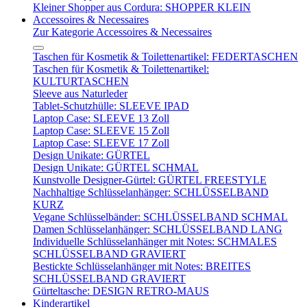
Kleiner Shopper aus Cordura: SHOPPER KLEIN
Accessoires & Necessaires
Zur Kategorie Accessoires & Necessaires
Taschen für Kosmetik & Toilettenartikel: FEDERTASCHEN
Taschen für Kosmetik & Toilettenartikel:
KULTURTASCHEN
Sleeve aus Naturleder
Tablet-Schutzhülle: SLEEVE IPAD
Laptop Case: SLEEVE 13 Zoll
Laptop Case: SLEEVE 15 Zoll
Laptop Case: SLEEVE 17 Zoll
Design Unikate: GÜRTEL
Design Unikate: GÜRTEL SCHMAL
Kunstvolle Designer-Gürtel: GÜRTEL FREESTYLE
Nachhaltige Schlüsselanhänger: SCHLÜSSELBAND
KURZ
Vegane Schlüsselbänder: SCHLÜSSELBAND SCHMAL
Damen Schlüsselanhänger: SCHLÜSSELBAND LANG
Individuelle Schlüsselanhänger mit Notes: SCHMALES
SCHLÜSSELBAND GRAVIERT
Bestickte Schlüsselanhänger mit Notes: BREITES
SCHLÜSSELBAND GRAVIERT
Gürteltasche: DESIGN RETRO-MAUS
Kinderartikel