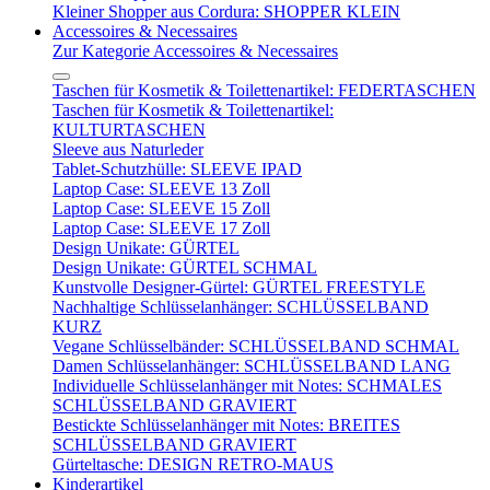
Kleiner Shopper aus Cordura: SHOPPER KLEIN
Accessoires & Necessaires
Zur Kategorie Accessoires & Necessaires
Taschen für Kosmetik & Toilettenartikel: FEDERTASCHEN
Taschen für Kosmetik & Toilettenartikel:
KULTURTASCHEN
Sleeve aus Naturleder
Tablet-Schutzhülle: SLEEVE IPAD
Laptop Case: SLEEVE 13 Zoll
Laptop Case: SLEEVE 15 Zoll
Laptop Case: SLEEVE 17 Zoll
Design Unikate: GÜRTEL
Design Unikate: GÜRTEL SCHMAL
Kunstvolle Designer-Gürtel: GÜRTEL FREESTYLE
Nachhaltige Schlüsselanhänger: SCHLÜSSELBAND
KURZ
Vegane Schlüsselbänder: SCHLÜSSELBAND SCHMAL
Damen Schlüsselanhänger: SCHLÜSSELBAND LANG
Individuelle Schlüsselanhänger mit Notes: SCHMALES
SCHLÜSSELBAND GRAVIERT
Bestickte Schlüsselanhänger mit Notes: BREITES
SCHLÜSSELBAND GRAVIERT
Gürteltasche: DESIGN RETRO-MAUS
Kinderartikel