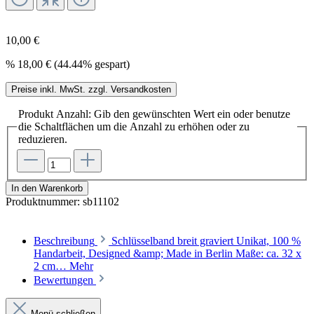
10,00 €
%
18,00 €
(44.44% gespart)
Preise inkl. MwSt. zzgl. Versandkosten
Produkt Anzahl: Gib den gewünschten Wert ein oder benutze
die Schaltflächen um die Anzahl zu erhöhen oder zu
reduzieren.
In den Warenkorb
Produktnummer:
sb11102
Beschreibung
Schlüsselband breit graviert Unikat, 100 %
Handarbeit, Designed &amp; Made in Berlin Maße: ca. 32 x
2 cm…
Mehr
Bewertungen
Menü schließen