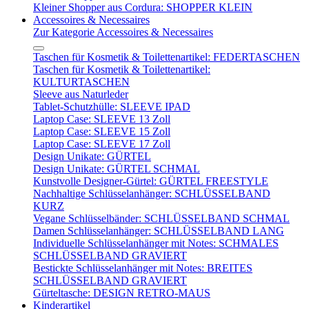
Kleiner Shopper aus Cordura: SHOPPER KLEIN
Accessoires & Necessaires
Zur Kategorie Accessoires & Necessaires
Taschen für Kosmetik & Toilettenartikel: FEDERTASCHEN
Taschen für Kosmetik & Toilettenartikel:
KULTURTASCHEN
Sleeve aus Naturleder
Tablet-Schutzhülle: SLEEVE IPAD
Laptop Case: SLEEVE 13 Zoll
Laptop Case: SLEEVE 15 Zoll
Laptop Case: SLEEVE 17 Zoll
Design Unikate: GÜRTEL
Design Unikate: GÜRTEL SCHMAL
Kunstvolle Designer-Gürtel: GÜRTEL FREESTYLE
Nachhaltige Schlüsselanhänger: SCHLÜSSELBAND
KURZ
Vegane Schlüsselbänder: SCHLÜSSELBAND SCHMAL
Damen Schlüsselanhänger: SCHLÜSSELBAND LANG
Individuelle Schlüsselanhänger mit Notes: SCHMALES
SCHLÜSSELBAND GRAVIERT
Bestickte Schlüsselanhänger mit Notes: BREITES
SCHLÜSSELBAND GRAVIERT
Gürteltasche: DESIGN RETRO-MAUS
Kinderartikel