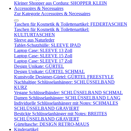
Kleiner Shopper aus Cordura: SHOPPER KLEIN
Accessoires & Necessaires
Zur Kategorie Accessoires & Necessaires
Taschen für Kosmetik & Toilettenartikel: FEDERTASCHEN
Taschen für Kosmetik & Toilettenartikel:
KULTURTASCHEN
Sleeve aus Naturleder
Tablet-Schutzhülle: SLEEVE IPAD
Laptop Case: SLEEVE 13 Zoll
Laptop Case: SLEEVE 15 Zoll
Laptop Case: SLEEVE 17 Zoll
Design Unikate: GÜRTEL
Design Unikate: GÜRTEL SCHMAL
Kunstvolle Designer-Gürtel: GÜRTEL FREESTYLE
Nachhaltige Schlüsselanhänger: SCHLÜSSELBAND
KURZ
Vegane Schlüsselbänder: SCHLÜSSELBAND SCHMAL
Damen Schlüsselanhänger: SCHLÜSSELBAND LANG
Individuelle Schlüsselanhänger mit Notes: SCHMALES
SCHLÜSSELBAND GRAVIERT
Bestickte Schlüsselanhänger mit Notes: BREITES
SCHLÜSSELBAND GRAVIERT
Gürteltasche: DESIGN RETRO-MAUS
Kinderartikel