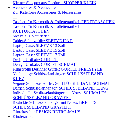
Kleiner Shopper aus Cordura: SHOPPER KLEIN
Accessoires & Necessaires
Zur Kategorie Accessoires & Necessaires
Taschen für Kosmetik & Toilettenartikel: FEDERTASCHEN
Taschen für Kosmetik & Toilettenartikel:
KULTURTASCHEN
Sleeve aus Naturleder
Tablet-Schutzhülle: SLEEVE IPAD
Laptop Case: SLEEVE 13 Zoll
Laptop Case: SLEEVE 15 Zoll
Laptop Case: SLEEVE 17 Zoll
Design Unikate: GÜRTEL
Design Unikate: GÜRTEL SCHMAL
Kunstvolle Designer-Gürtel: GÜRTEL FREESTYLE
Nachhaltige Schlüsselanhänger: SCHLÜSSELBAND
KURZ
Vegane Schlüsselbänder: SCHLÜSSELBAND SCHMAL
Damen Schlüsselanhänger: SCHLÜSSELBAND LANG
Individuelle Schlüsselanhänger mit Notes: SCHMALES
SCHLÜSSELBAND GRAVIERT
Bestickte Schlüsselanhänger mit Notes: BREITES
SCHLÜSSELBAND GRAVIERT
Gürteltasche: DESIGN RETRO-MAUS
Kinderartikel