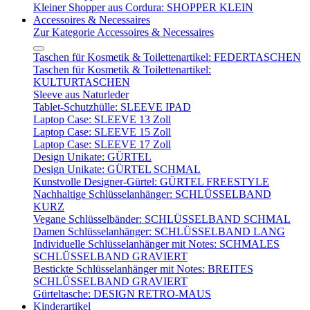
Kleiner Shopper aus Cordura: SHOPPER KLEIN
Accessoires & Necessaires
Zur Kategorie Accessoires & Necessaires
Taschen für Kosmetik & Toilettenartikel: FEDERTASCHEN
Taschen für Kosmetik & Toilettenartikel:
KULTURTASCHEN
Sleeve aus Naturleder
Tablet-Schutzhülle: SLEEVE IPAD
Laptop Case: SLEEVE 13 Zoll
Laptop Case: SLEEVE 15 Zoll
Laptop Case: SLEEVE 17 Zoll
Design Unikate: GÜRTEL
Design Unikate: GÜRTEL SCHMAL
Kunstvolle Designer-Gürtel: GÜRTEL FREESTYLE
Nachhaltige Schlüsselanhänger: SCHLÜSSELBAND
KURZ
Vegane Schlüsselbänder: SCHLÜSSELBAND SCHMAL
Damen Schlüsselanhänger: SCHLÜSSELBAND LANG
Individuelle Schlüsselanhänger mit Notes: SCHMALES
SCHLÜSSELBAND GRAVIERT
Bestickte Schlüsselanhänger mit Notes: BREITES
SCHLÜSSELBAND GRAVIERT
Gürteltasche: DESIGN RETRO-MAUS
Kinderartikel