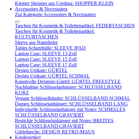
Kleiner Shopper aus Cordura: SHOPPER KLEIN
Accessoires & Necessaires
Zur Kategorie Accessoires & Necessaires
Taschen für Kosmetik & Toilettenartikel: FEDERTASCHEN
Taschen für Kosmetik & Toilettenartikel:
KULTURTASCHEN
Sleeve aus Naturleder
Tablet-Schutzhülle: SLEEVE IPAD
Laptop Case: SLEEVE 13 Zoll
Laptop Case: SLEEVE 15 Zoll
Laptop Case: SLEEVE 17 Zoll
Design Unikate: GÜRTEL
Design Unikate: GÜRTEL SCHMAL
Kunstvolle Designer-Gürtel: GÜRTEL FREESTYLE
Nachhaltige Schlüsselanhänger: SCHLÜSSELBAND
KURZ
Vegane Schlüsselbänder: SCHLÜSSELBAND SCHMAL
Damen Schlüsselanhänger: SCHLÜSSELBAND LANG
Individuelle Schlüsselanhänger mit Notes: SCHMALES
SCHLÜSSELBAND GRAVIERT
Bestickte Schlüsselanhänger mit Notes: BREITES
SCHLÜSSELBAND GRAVIERT
Gürteltasche: DESIGN RETRO-MAUS
Kinderartikel