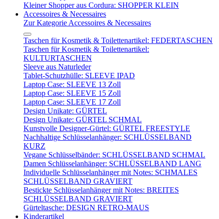
Kleiner Shopper aus Cordura: SHOPPER KLEIN
Accessoires & Necessaires
Zur Kategorie Accessoires & Necessaires
Taschen für Kosmetik & Toilettenartikel: FEDERTASCHEN
Taschen für Kosmetik & Toilettenartikel:
KULTURTASCHEN
Sleeve aus Naturleder
Tablet-Schutzhülle: SLEEVE IPAD
Laptop Case: SLEEVE 13 Zoll
Laptop Case: SLEEVE 15 Zoll
Laptop Case: SLEEVE 17 Zoll
Design Unikate: GÜRTEL
Design Unikate: GÜRTEL SCHMAL
Kunstvolle Designer-Gürtel: GÜRTEL FREESTYLE
Nachhaltige Schlüsselanhänger: SCHLÜSSELBAND
KURZ
Vegane Schlüsselbänder: SCHLÜSSELBAND SCHMAL
Damen Schlüsselanhänger: SCHLÜSSELBAND LANG
Individuelle Schlüsselanhänger mit Notes: SCHMALES
SCHLÜSSELBAND GRAVIERT
Bestickte Schlüsselanhänger mit Notes: BREITES
SCHLÜSSELBAND GRAVIERT
Gürteltasche: DESIGN RETRO-MAUS
Kinderartikel