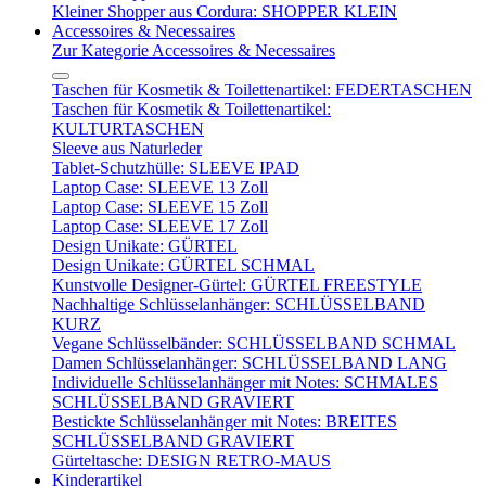
Kleiner Shopper aus Cordura: SHOPPER KLEIN
Accessoires & Necessaires
Zur Kategorie Accessoires & Necessaires
Taschen für Kosmetik & Toilettenartikel: FEDERTASCHEN
Taschen für Kosmetik & Toilettenartikel:
KULTURTASCHEN
Sleeve aus Naturleder
Tablet-Schutzhülle: SLEEVE IPAD
Laptop Case: SLEEVE 13 Zoll
Laptop Case: SLEEVE 15 Zoll
Laptop Case: SLEEVE 17 Zoll
Design Unikate: GÜRTEL
Design Unikate: GÜRTEL SCHMAL
Kunstvolle Designer-Gürtel: GÜRTEL FREESTYLE
Nachhaltige Schlüsselanhänger: SCHLÜSSELBAND
KURZ
Vegane Schlüsselbänder: SCHLÜSSELBAND SCHMAL
Damen Schlüsselanhänger: SCHLÜSSELBAND LANG
Individuelle Schlüsselanhänger mit Notes: SCHMALES
SCHLÜSSELBAND GRAVIERT
Bestickte Schlüsselanhänger mit Notes: BREITES
SCHLÜSSELBAND GRAVIERT
Gürteltasche: DESIGN RETRO-MAUS
Kinderartikel