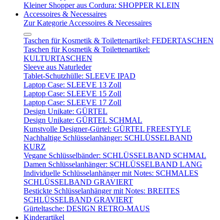
Kleiner Shopper aus Cordura: SHOPPER KLEIN
Accessoires & Necessaires
Zur Kategorie Accessoires & Necessaires
Taschen für Kosmetik & Toilettenartikel: FEDERTASCHEN
Taschen für Kosmetik & Toilettenartikel:
KULTURTASCHEN
Sleeve aus Naturleder
Tablet-Schutzhülle: SLEEVE IPAD
Laptop Case: SLEEVE 13 Zoll
Laptop Case: SLEEVE 15 Zoll
Laptop Case: SLEEVE 17 Zoll
Design Unikate: GÜRTEL
Design Unikate: GÜRTEL SCHMAL
Kunstvolle Designer-Gürtel: GÜRTEL FREESTYLE
Nachhaltige Schlüsselanhänger: SCHLÜSSELBAND
KURZ
Vegane Schlüsselbänder: SCHLÜSSELBAND SCHMAL
Damen Schlüsselanhänger: SCHLÜSSELBAND LANG
Individuelle Schlüsselanhänger mit Notes: SCHMALES
SCHLÜSSELBAND GRAVIERT
Bestickte Schlüsselanhänger mit Notes: BREITES
SCHLÜSSELBAND GRAVIERT
Gürteltasche: DESIGN RETRO-MAUS
Kinderartikel