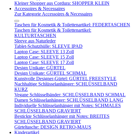
Kleiner Shopper aus Cordura: SHOPPER KLEIN
Accessoires & Necessaires
Zur Kategorie Accessoires & Necessaires
Taschen für Kosmetik & Toilettenartikel: FEDERTASCHEN
Taschen für Kosmetik & Toilettenartikel:
KULTURTASCHEN
Sleeve aus Naturleder
Tablet-Schutzhülle: SLEEVE IPAD
Laptop Case: SLEEVE 13 Zoll
Laptop Case: SLEEVE 15 Zoll
Laptop Case: SLEEVE 17 Zoll
Design Unikate: GÜRTEL
Design Unikate: GÜRTEL SCHMAL
Kunstvolle Designer-Gürtel: GÜRTEL FREESTYLE
Nachhaltige Schlüsselanhänger: SCHLÜSSELBAND
KURZ
Vegane Schlüsselbänder: SCHLÜSSELBAND SCHMAL
Damen Schlüsselanhänger: SCHLÜSSELBAND LANG
Individuelle Schlüsselanhänger mit Notes: SCHMALES
SCHLÜSSELBAND GRAVIERT
Bestickte Schlüsselanhänger mit Notes: BREITES
SCHLÜSSELBAND GRAVIERT
Gürteltasche: DESIGN RETRO-MAUS
Kinderartikel