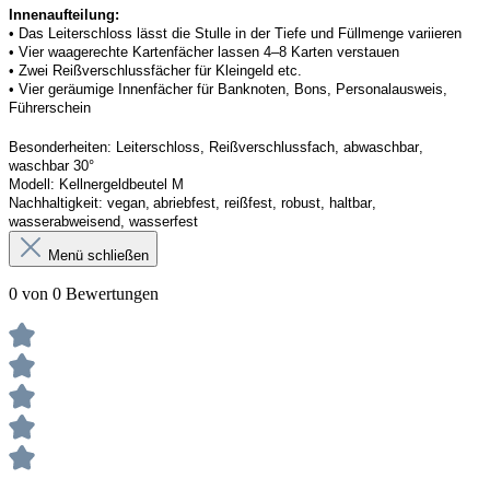
Innenaufteilung: 
• Das Leiterschloss lässt die Stulle in der Tiefe und Füllmenge variieren
• Vier waagerechte Kartenfächer lassen 4–8 Karten verstauen 
• Zwei Reißverschlussfächer für Kleingeld etc. 
• Vier geräumige Innenfächer für Banknoten, Bons, Personalausweis, 
Führerschein 
Besonderheiten:
Leiterschloss, Reißverschlussfach, abwaschbar, 
waschbar 30°
Modell:
Kellner
geldbeutel
 M
Nachhaltigkeit:
vegan, abriebfest, reißfest, robust
,
 haltbar, 
wasserabweisend, wasserfest
Menü schließen
0 von 0 Bewertungen