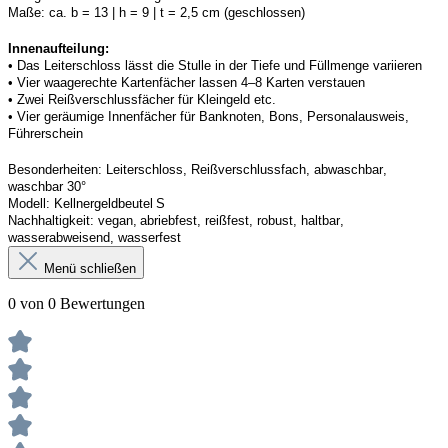
Maße:
ca. b = 13 | h = 9 | t = 2,5 cm (geschlossen) 
Innenaufteilung: 
• Das Leiterschloss lässt die Stulle in der Tiefe und Füllmenge variieren
• Vier waagerechte Kartenfächer lassen 4–8 Karten verstauen 
• Zwei Reißverschlussfächer für Kleingeld etc. 
• Vier geräumige Innenfächer für Banknoten, Bons, Personalausweis, 
Führerschein 
Besonderheiten
: 
Leiterschloss, Reißverschlussfach, abwaschbar, 
waschbar 30°
Modell:
Kellner
geldbeutel
 S
Nachhaltigkeit:
vegan, abriebfest, reißfest, robust
,
 haltbar, 
wasserabweisend, wasserfest
Menü schließen
0 von 0 Bewertungen