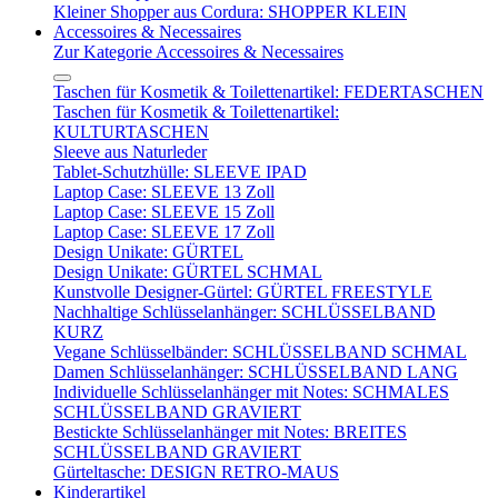
Kleiner Shopper aus Cordura: SHOPPER KLEIN
Accessoires & Necessaires
Zur Kategorie Accessoires & Necessaires
Taschen für Kosmetik & Toilettenartikel: FEDERTASCHEN
Taschen für Kosmetik & Toilettenartikel:
KULTURTASCHEN
Sleeve aus Naturleder
Tablet-Schutzhülle: SLEEVE IPAD
Laptop Case: SLEEVE 13 Zoll
Laptop Case: SLEEVE 15 Zoll
Laptop Case: SLEEVE 17 Zoll
Design Unikate: GÜRTEL
Design Unikate: GÜRTEL SCHMAL
Kunstvolle Designer-Gürtel: GÜRTEL FREESTYLE
Nachhaltige Schlüsselanhänger: SCHLÜSSELBAND
KURZ
Vegane Schlüsselbänder: SCHLÜSSELBAND SCHMAL
Damen Schlüsselanhänger: SCHLÜSSELBAND LANG
Individuelle Schlüsselanhänger mit Notes: SCHMALES
SCHLÜSSELBAND GRAVIERT
Bestickte Schlüsselanhänger mit Notes: BREITES
SCHLÜSSELBAND GRAVIERT
Gürteltasche: DESIGN RETRO-MAUS
Kinderartikel