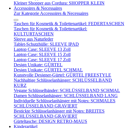
Kleiner Shopper aus Cordura: SHOPPER KLEIN
Accessoires & Necessaires
Zur Kategorie Accessoires & Necessaires
Taschen für Kosmetik & Toilettenartikel: FEDERTASCHEN
Taschen für Kosmetik & Toilettenartikel:
KULTURTASCHEN
Sleeve aus Naturleder
Tablet-Schutzhülle: SLEEVE IPAD
Laptop Case: SLEEVE 13 Zoll
Laptop Case: SLEEVE 15 Zoll
Laptop Case: SLEEVE 17 Zoll
Design Unikate: GÜRTEL
Design Unikate: GÜRTEL SCHMAL
Kunstvolle Designer-Gürtel: GÜRTEL FREESTYLE
Nachhaltige Schlüsselanhänger: SCHLÜSSELBAND
KURZ
Vegane Schlüsselbänder: SCHLÜSSELBAND SCHMAL
Damen Schlüsselanhänger: SCHLÜSSELBAND LANG
Individuelle Schlüsselanhänger mit Notes: SCHMALES
SCHLÜSSELBAND GRAVIERT
Bestickte Schlüsselanhänger mit Notes: BREITES
SCHLÜSSELBAND GRAVIERT
Gürteltasche: DESIGN RETRO-MAUS
Kinderartikel