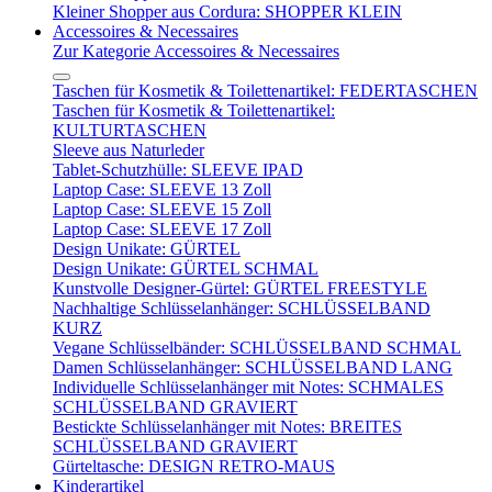
Kleiner Shopper aus Cordura: SHOPPER KLEIN
Accessoires & Necessaires
Zur Kategorie Accessoires & Necessaires
Taschen für Kosmetik & Toilettenartikel: FEDERTASCHEN
Taschen für Kosmetik & Toilettenartikel:
KULTURTASCHEN
Sleeve aus Naturleder
Tablet-Schutzhülle: SLEEVE IPAD
Laptop Case: SLEEVE 13 Zoll
Laptop Case: SLEEVE 15 Zoll
Laptop Case: SLEEVE 17 Zoll
Design Unikate: GÜRTEL
Design Unikate: GÜRTEL SCHMAL
Kunstvolle Designer-Gürtel: GÜRTEL FREESTYLE
Nachhaltige Schlüsselanhänger: SCHLÜSSELBAND
KURZ
Vegane Schlüsselbänder: SCHLÜSSELBAND SCHMAL
Damen Schlüsselanhänger: SCHLÜSSELBAND LANG
Individuelle Schlüsselanhänger mit Notes: SCHMALES
SCHLÜSSELBAND GRAVIERT
Bestickte Schlüsselanhänger mit Notes: BREITES
SCHLÜSSELBAND GRAVIERT
Gürteltasche: DESIGN RETRO-MAUS
Kinderartikel