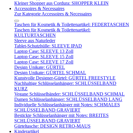
Kleiner Shopper aus Cordura: SHOPPER KLEIN
Accessoires & Necessaires
Zur Kategorie Accessoires & Necessaires
Taschen für Kosmetik & Toilettenartikel: FEDERTASCHEN
Taschen für Kosmetik & Toilettenartikel:
KULTURTASCHEN
Sleeve aus Naturleder
Tablet-Schutzhülle: SLEEVE IPAD
Laptop Case: SLEEVE 13 Zoll
Laptop Case: SLEEVE 15 Zoll
Laptop Case: SLEEVE 17 Zoll
Design Unikate: GÜRTEL
Design Unikate: GÜRTEL SCHMAL
Kunstvolle Designer-Gürtel: GÜRTEL FREESTYLE
Nachhaltige Schlüsselanhänger: SCHLÜSSELBAND
KURZ
Vegane Schlüsselbänder: SCHLÜSSELBAND SCHMAL
Damen Schlüsselanhänger: SCHLÜSSELBAND LANG
Individuelle Schlüsselanhänger mit Notes: SCHMALES
SCHLÜSSELBAND GRAVIERT
Bestickte Schlüsselanhänger mit Notes: BREITES
SCHLÜSSELBAND GRAVIERT
Gürteltasche: DESIGN RETRO-MAUS
Kinderartikel