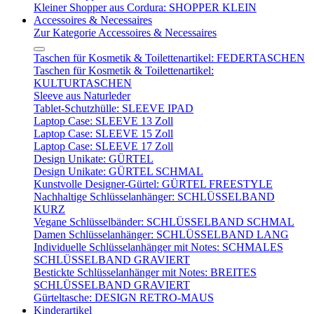
Kleiner Shopper aus Cordura: SHOPPER KLEIN
Accessoires & Necessaires
Zur Kategorie Accessoires & Necessaires
Taschen für Kosmetik & Toilettenartikel: FEDERTASCHEN
Taschen für Kosmetik & Toilettenartikel:
KULTURTASCHEN
Sleeve aus Naturleder
Tablet-Schutzhülle: SLEEVE IPAD
Laptop Case: SLEEVE 13 Zoll
Laptop Case: SLEEVE 15 Zoll
Laptop Case: SLEEVE 17 Zoll
Design Unikate: GÜRTEL
Design Unikate: GÜRTEL SCHMAL
Kunstvolle Designer-Gürtel: GÜRTEL FREESTYLE
Nachhaltige Schlüsselanhänger: SCHLÜSSELBAND
KURZ
Vegane Schlüsselbänder: SCHLÜSSELBAND SCHMAL
Damen Schlüsselanhänger: SCHLÜSSELBAND LANG
Individuelle Schlüsselanhänger mit Notes: SCHMALES
SCHLÜSSELBAND GRAVIERT
Bestickte Schlüsselanhänger mit Notes: BREITES
SCHLÜSSELBAND GRAVIERT
Gürteltasche: DESIGN RETRO-MAUS
Kinderartikel