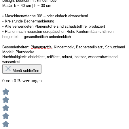
Design:
bestickt mit Kindermotiv
Maße:
b = 40 cm | h = 30 cm 
• 
Maschinenwäsche 30° – oder einfach abwaschen!
• Kreisrunde 
Bechermarkierung 
• 
Alle verwendeten 
Planenstoffe
 sind schadstofffrei produziert 
• Planen n
ach neuesten europäischen 
Rohs
-Konformitätsrichtlinien 
hergestellt – gesundheitlich unbedenklich
Besonderheiten:
Planenstoffe
, Kindermotiv, Becherstellplatz, 
Schutzband
Modell:
Platzdecke
Nachhaltigkeit
: 
abriebfest, reißfest, robust
,
 haltbar, wasserabweisend, 
wasserfest
Menü schließen
0 von 0 Bewertungen