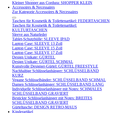
Kleiner Shopper aus Cordura: SHOPPER KLEIN
Accessoires & Necessaires
Zur Kategorie Accessoires & Necessaires
Taschen für Kosmetik & Toilettenartikel: FEDERTASCHEN
Taschen für Kosmetik & Toilettenartikel:
KULTURTASCHEN
Sleeve aus Naturleder
Tablet-Schutzhülle: SLEEVE IPAD
Laptop Case: SLEEVE 13 Zoll
Laptop Case: SLEEVE 15 Zoll
Laptop Case: SLEEVE 17 Zoll
Design Unikate: GÜRTEL
Design Unikate: GÜRTEL SCHMAL
Kunstvolle Designer-Gürtel: GÜRTEL FREESTYLE
Nachhaltige Schlüsselanhänger: SCHLÜSSELBAND
KURZ
Vegane Schlüsselbänder: SCHLÜSSELBAND SCHMAL
Damen Schlüsselanhänger: SCHLÜSSELBAND LANG
Individuelle Schlüsselanhänger mit Notes: SCHMALES
SCHLÜSSELBAND GRAVIERT
Bestickte Schlüsselanhänger mit Notes: BREITES
SCHLÜSSELBAND GRAVIERT
Gürteltasche: DESIGN RETRO-MAUS
Kinderartikel