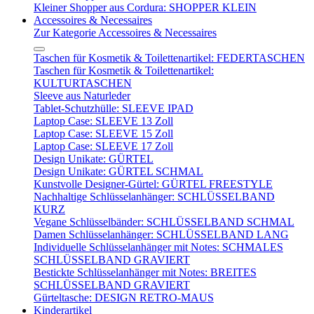
Kleiner Shopper aus Cordura: SHOPPER KLEIN
Accessoires & Necessaires
Zur Kategorie Accessoires & Necessaires
Taschen für Kosmetik & Toilettenartikel: FEDERTASCHEN
Taschen für Kosmetik & Toilettenartikel:
KULTURTASCHEN
Sleeve aus Naturleder
Tablet-Schutzhülle: SLEEVE IPAD
Laptop Case: SLEEVE 13 Zoll
Laptop Case: SLEEVE 15 Zoll
Laptop Case: SLEEVE 17 Zoll
Design Unikate: GÜRTEL
Design Unikate: GÜRTEL SCHMAL
Kunstvolle Designer-Gürtel: GÜRTEL FREESTYLE
Nachhaltige Schlüsselanhänger: SCHLÜSSELBAND
KURZ
Vegane Schlüsselbänder: SCHLÜSSELBAND SCHMAL
Damen Schlüsselanhänger: SCHLÜSSELBAND LANG
Individuelle Schlüsselanhänger mit Notes: SCHMALES
SCHLÜSSELBAND GRAVIERT
Bestickte Schlüsselanhänger mit Notes: BREITES
SCHLÜSSELBAND GRAVIERT
Gürteltasche: DESIGN RETRO-MAUS
Kinderartikel